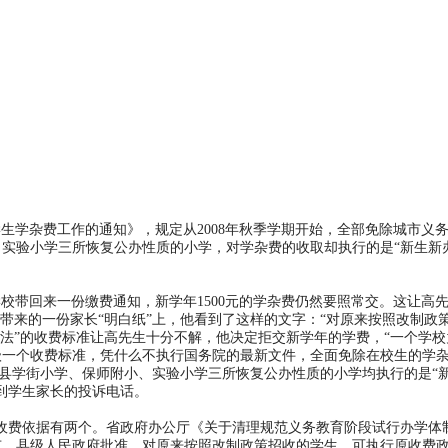
学杂费工作的通知》，规定从2008年秋季学期开始，全部免除城市义
实验小学三所恢复公办性质的小学，对学杂费的收取却执行的是“新生新
校带回来一份缴费通知，新学年1500元的学杂费仍然要照常交。这让高
带来的一份家长“明白纸”上，他看到了这样的文字：“对原来按照改制政
办法”的收费标准让高先生十分不解，他决定拒交新学年的学费，“一个学校
一个收费标准，凭什么不执行国务院的最新文件，全面免除在校生的学杂
学街小学、保师附小、实验小学三所恢复公办性质的小学均执行的是“
到学生家长的投诉电话。
费依据有两个。省政府办公厅《关于清理规范义务教育阶段试行办学体
的市、县级人民政府批准，对原来按照改制政策招收的学生，可执行原收费