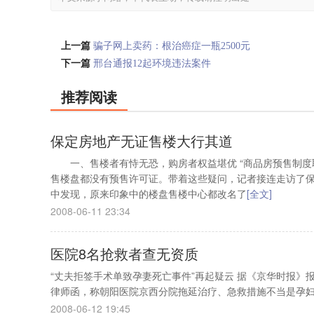
上一篇
骗子网上卖药：根治癌症一瓶2500元
下一篇
邢台通报12起环境违法案件
推荐阅读
保定房地产无证售楼大行其道
一、售楼者有恃无恐，购房者权益堪优 “商品房预售制度
售楼盘都没有预售许可证。带着这些疑问，记者接连走访了
中发现，原来印象中的楼盘售楼中心都改名了
[全文]
2008-06-11 23:34
医院8名抢救者查无资质
“丈夫拒签手术单致孕妻死亡事件”再起疑云 据《京华时报》
律师函，称朝阳医院京西分院拖延治疗、急救措施不当是孕
2008-06-12 19:45