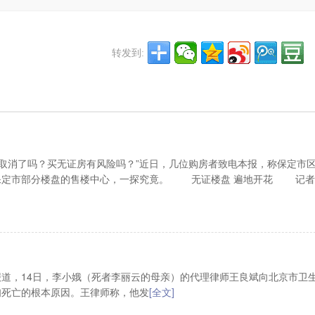
转发到:
取消了吗？买无证房有风险吗？”近日，几位购房者致电本报，称保定市
保定市部分楼盘的售楼中心，一探究竟。 无证楼盘 遍地开花 记者
报道，14日，李小娥（死者李丽云的母亲）的代理律师王良斌向北京市卫
妇死亡的根本原因。王律师称，他发
[全文]