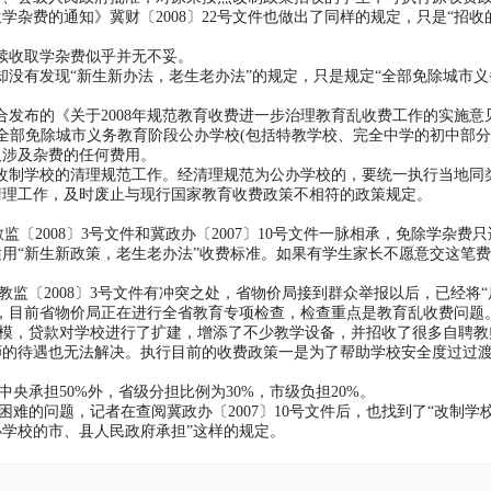
杂费的通知》冀财〔2008〕22号文件也做出了同样的规定，只是“招收
续收取学杂费似乎并无不妥。
没有发现“新生新办法，老生老办法”的规定，只是规定“全部免除城市义
布的《关于2008年规范教育收费进一步治理教育乱收费工作的实施意
起，全部免除城市义务教育阶段公办学校(包括特教学校、完全中学的初中部分
取涉及杂费的任何费用。
改制学校的清理规范工作。经清理规范为公办学校的，要统一执行当地同
清理工作，及时废止与现行国家教育收费政策不相符的政策规定。
〔2008〕3号文件和冀政
办〔2007〕10号文件一脉相承，
免除学杂费只
用“新生新政策，老生老办法”收费标准。如果有学生家长不愿意交这笔
教监〔2008〕3号文件有冲突之处，省物价局接到群众举报以后，已经将“
，目前省物价局正在进行全省教育专项检查，检查重点是教育乱收费问题
，贷款对学校进行了扩建，增添了不少教学设备，并招收了很多自聘教
师的待遇也无法解决。执行目前的收费政策一是为了帮助学校安全度过过
中央承担50%外，省级分担比例为30%，市级负担20%。
的问题，记者在查阅冀政办〔2007〕10号文件后，也找到了“改制学
学校的市、县人民政府承担”这样的规定。