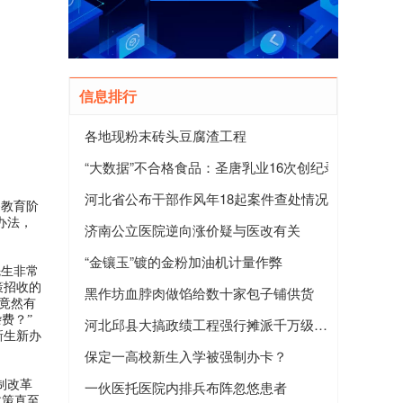
信息排行
各地现粉末砖头豆腐渣工程
“大数据”不合格食品：圣唐乳业16次创纪录
河北省公布干部作风年18起案件查处情况
务教育阶
办法，
济南公立医院逆向涨价疑与医改有关
“金镶玉”镀的金粉加油机计量作弊
先生非常
策招收的
黑作坊血脖肉做馅给数十家包子铺供货
竟然有
费？”
河北邱县大搞政绩工程强行摊派千万级招商任务
新生新办
保定一高校新生入学被强制办卡？
制改革
一伙医托医院内排兵布阵忽悠患者
政策直至