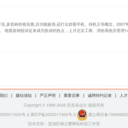
处可见,多宣称价格实惠,且功能超强,还打出炒股手机、待机王等概念。2007
。 电视直销投诉近来成为投诉的热点，上月北京工商、消协系统共受理14
我们
|
建站须知
|
严正声明
|
重要启事
|
诚聘特约记者
|
人才
Copyright © 1998-2026 民意杂志社 版权所有
023017402号-2-冀ICP备2023017402号-3
冀公网安备130606020
技术支持：
莲池区御之樱网络科技工作室