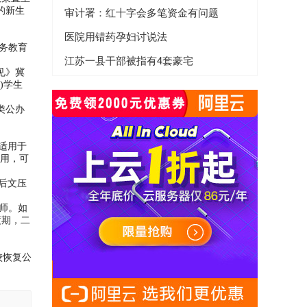
审计署：红十字会多笔资金有问题
的新生
医院用错药孕妇讨说法
务教育
江苏一县干部被指有4套豪宅
见》冀
)学生
类公办
适用于
费用，可
后文压
。
师。如
渡期，二
校恢复公