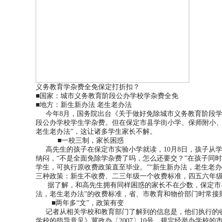
义务教育学杂费全免保定打折扣？
■国家：城市义务教育阶段公办学校学杂费全免
■地方：新生新办法 老生老办法
今年8月，国务院出台《关于做好免除城市义务教育阶段学生
段公办学校学生学杂费。但在保定市县学街小学、保师附小、
老生老办法”，这让诸多学生家长不解。
■一校三制，家长困惑
高先生的孩子在保定市实验小学就读，10月8日，孩子从学
纳闷，“不是全面免除学杂费了吗，怎么还要交？”在孩子同时
学生，可执行原收费政策直至毕业。”“新生新办法，老生老
三种政策：新生不收费、二三年级一个收费标准，四五六年级
据了解，和高先生拥有同样困惑的家长不在少数，保定市县
法，老生老办法”的收费标准，省、市教育和物价部门时常接
■两年多“文”，政策有变
记者从相关学校和教育部门了解到的信息是，他们执行的收
学校的指导意见》冀政办〔2007〕10号，规定经举办学校