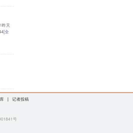
年昨天
4
[全
库
|
记者投稿
01841号