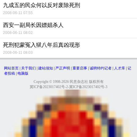
九成五的民众何以反对废除死刑
2008-06-11 07:55
西安一副局长因嫖娼杀人
2008-06-11 08:02
死刑犯蒙冤入狱八年后真凶现形
2008-06-11 08:03
网站首页
|
关于我们
|
建站须知
|
严正声明
|
重要启事
|
诚聘特约记者
|
人才库
|
记
者投稿
|
电脑版
Copyright © 1998-2026 民意杂志社 版权所有
冀ICP备2023017402号-2-冀ICP备2023017402号-3