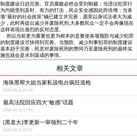
制度建设日趋完善。官员腐败必然会受到制裁；当违法犯罪行
为均能受到及时、有力的打击，民众安全感因此而倍增；当各
项“最好的社会政策”确已建立并完善，愿意以身试法者大为减
少，此时再提出减少并废除死刑,大多数民众一定不会再像现在
这样表现出激烈的反对态度。
所以当前更为重要也更为根本的是要使各项预防与减少犯罪
的制度建设尽快得到完善。当预防、减少刑事犯罪的制度建设
基本趋于完善，民意对废除死刑的赞同乃至废除死刑的最终实
施也就会是水到渠成的事情。
相关文章
海珠黑帮大姐当家私设电台疯狂造枪
2008-06-11 07:46
最高法院回应四大"敏感"话题
2008-06-11 07:54
[黑老大]李更新一审领刑二十年
2008-06-11 07:57