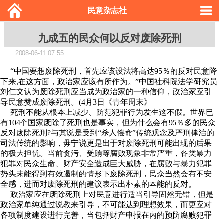
民意杂志社
九成五的民众何以反对废除死刑
2008-06-11 07:55
“中国要想废除死刑，首先应该设法将高达95％的反对民意降
下来,在这方面，政治家应该有所作为。”中国社科院法学研究员
刘仁文认为废除死刑应当成为政治家的一种信仰，政治家应引
导民意赞成废除死刑。(4月3日《青年周末》
死刑不能从根本上减少、防范犯罪行为发生这不假。世界已
有104个国家废除了死刑也是事实，但为什么会有95％多的民众
反对废除死刑?与其说是受到“杀人偿命”传统观念及严刑律治的
司法传统的影响，毋宁说更是出于对废除死刑可能出现的后果
的极大担忧。当前贪污、受贿等腐败现象非常严重，各类暴力
犯罪对民众生命、财产安全造成巨大威胁，在腐败与暴力犯罪
势头未能得到有效遏制的情形下废除死刑，民众当然会有不安
全感，进而对废除死刑的建议表示出朴素的本能的反对。
政治家应在废除死刑上对民意进行适当引导固然无错，但是
政治家单纯通过说教来引导，不可能达到理想效果，而更应对
各项制度建设进行完善，当包括财产申报在内的预防腐败犯罪