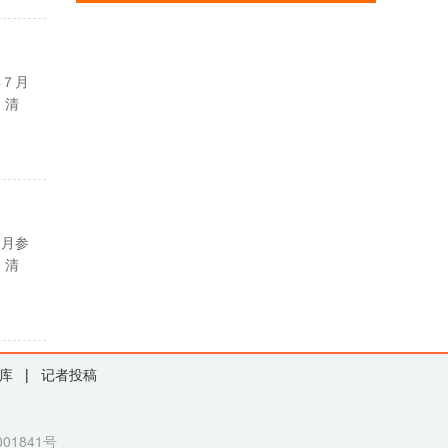
年７月
 清
９月参
 清
库
|
记者投稿
01841号