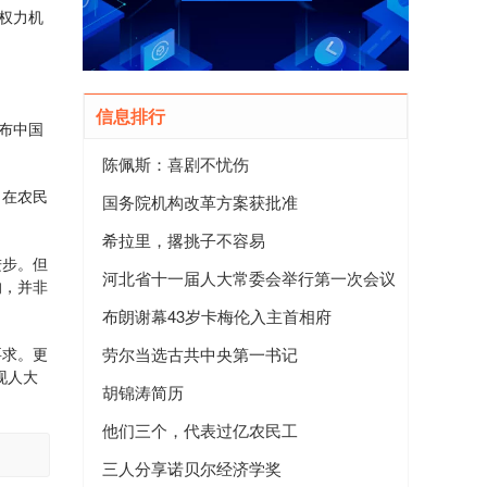
权力机
信息排行
布中国
陈佩斯：喜剧不忧伤
：在农民
国务院机构改革方案获批准
希拉里，撂挑子不容易
进步。但
河北省十一届人大常委会举行第一次会议
的，并非
布朗谢幕43岁卡梅伦入主首相府
要求。更
劳尔当选古共中央第一书记
现人大
胡锦涛简历
他们三个，代表过亿农民工
三人分享诺贝尔经济学奖