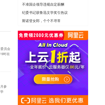
不准国企领导违规自定薪酬
纪委书记获鲁迅文学奖引热议
斯诺登女郎，个个不寻常
事委员会
午9时在
１月参
士学