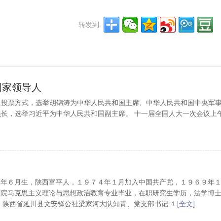
转发到:
国家领导人
记名投票方式，选举胡锦涛为中华人民共和国主席、中华人民共和国中央军
长，选举习近平为中华人民共和国副主席。 十一届全国人大一次会议上
３年６月生，陕西富平人，１９７４年１月加入中国共产党，１９６９年
学院马克思主义理论与思想政治教育专业毕业，在职研究生学历，法学博
 陕西省延川县文安驿公社梁家河大队知青、党支部书记 １
[全文]