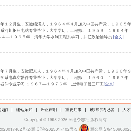
２年１２月生，安徽绩溪人，１９６４年４月加入中国共产党，１９６５
系河川枢纽电站专业毕业，大学学历，工程师。 １９５９—１９６４年
６４—１９６５年 清华大学水利工程系学习，并任政治辅导员
[全文]
１年７月生，安徽肥东人，１９６４年４月加入中国共产党，１９６６年
学系电真空器件专业毕业，大学学历，工程师。 １９６０—１９６７年
器件专业学习 １９６７—１９７６年 上海电子管三厂工
[全文]
我们
|
建站须知
|
严正声明
|
重要启事
|
诚聘特约记者
|
人才
Copyright © 1998-2026 民意杂志社 版权所有
023017402号-2-冀ICP备2023017402号-3
冀公网安备130606020