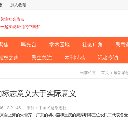
版
加入收藏
关注社会热点
一起实现我们的中国梦
聚焦
曝光台
学术园地
社会广角
民意
维权之声
民生关注
本刊特稿
记者专访
当前位置：
首页
>
最新消
的标志意义大于实际意义
-06-12 21:48 来源：中国民意杂志社
来自上海的朱雪芹、广东的胡小燕和重庆的康厚明等三位农民工代表备受