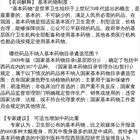
【名词解释】 基本药物制度：
“基本药物”是世界卫生组织于上世纪70年代提出的概念，是
最重要的、基本的、不可缺少的、满足人民所必需的药品。在
我国，基本药物是指适应基本医疗卫生需求，剂型适宜，价格
合理，能够保障供应，公众可公平获得的药品。政府举办的基
层医疗卫生机构全部配备和使用基本药物，其他各类医疗机构
也都必须按规定使用基本药物。
哪些药品不纳入基本药物目录遴选范围？
2009年版《国家基本药物目录(基层部分)》，确定了包括中
西药在内的307个品种。《国家基本药物目录管理办法(暂行)》
规定，属于以下情况的药品将不纳入国家基本药物目录遴选范
围：含有国家濒危野生动植物药材的；主要用于滋补保健作
用，易滥用的；非临床治疗首选的；因严重不良反应，国家食
品药品监督管理部门明确规定暂停生产、销售或使用的；违背
国家法律、法规，或不符合伦理要求的；国家基本药物工作委
员会规定的其他情况。
【专家建议】 可适当增加中药比重
专家认为，卫生部公布的基本药物，比之前媒体公开报道
的600多种大幅瘦身，而其中瘦身最多的就是中成药。曾经参与
基本药物遴选的中国中医科学院西苑医院研究员翁维良认为，