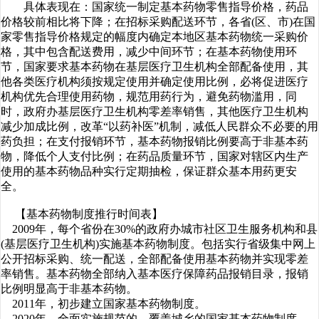
具体表现在：国家统一制定基本药物零售指导价格，药品
价格较前相比将下降；在招标采购配送环节，各省(区、市)在国
家零售指导价格规定的幅度内确定本地区基本药物统一采购价
格，其中包含配送费用，减少中间环节；在基本药物使用环
节，国家要求基本药物在基层医疗卫生机构全部配备使用，其
他各类医疗机构须按规定使用并确定使用比例，必将促进医疗
机构优先合理使用药物，规范用药行为，避免药物滥用，同
时，政府办基层医疗卫生机构零差率销售，其他医疗卫生机构
减少加成比例，改革“以药补医”机制，减低人民群众不必要的用
药负担；在支付报销环节，基本药物报销比例要高于非基本药
物，降低个人支付比例；在药品质量环节，国家对辖区内生产
使用的基本药物品种实行定期抽检，保证群众基本用药更安
全。
【基本药物制度推行时间表】
2009年，每个省份在30%的政府办城市社区卫生服务机构和县
(基层医疗卫生机构)实施基本药物制度。包括实行省级集中网上
公开招标采购、统一配送，全部配备使用基本药物并实现零差
率销售。基本药物全部纳入基本医疗保障药品报销目录，报销
比例明显高于非基本药物。
2011年，初步建立国家基本药物制度。
2020年，全面实施规范的、覆盖城乡的国家基本药物制度。