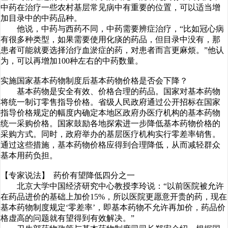
中药在治疗一些农村基层常见病中有重要的位置，可以适当增
加目录中的中药品种。
他说，中药与西药不同，中药需要辨症治疗，“比如冠心病
有很多种类型，如果需要使用化痰的药品，但目录中没有，那
患者可能就要选择治疗血淤症的药，对患者而言更麻烦。”他认
为，可以再增加100种左右的中药数量。
实施国家基本药物制度后基本药物价格是否会下降？
基本药物是安全有效、价格合理的药品。国家对基本药物
将统一制订零售指导价格。省级人民政府通过公开招标在国家
指导价格规定的幅度内确定本地区政府办医疗机构的基本药物
统一采购价格。国家鼓励各地探索进一步降低基本药物价格的
采购方式。同时，政府举办的基层医疗机构实行零差率销售。
通过这些措施，基本药物价格应得到合理降低，从而减轻群众
基本用药负担。
【专家说法】 药价有望降低四分之一
北京大学中国经济研究中心教授李玲说：“以前医院被允许
在药品进价的基础上加价15%，所以医院更愿意开贵的药，现在
基本药物制度规定‘零差率’，即基本药物不允许再加价，药品价
格虚高的问题就有望得到有效解决。”