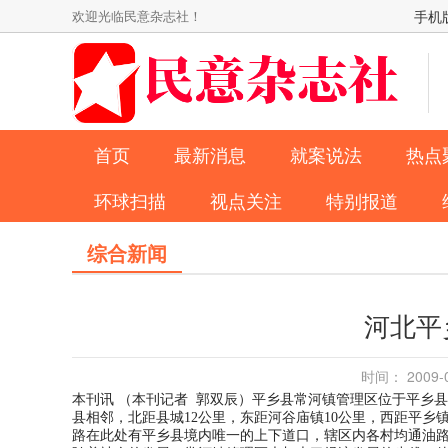
欢迎光临民意杂志社！
手机
首页
最新消息
就案说法
热点
环球扫描
视点关注
特别报道
综合新闻
河北平
时间： 2009
本刊讯 （本刊记者 郭双辰）平乡县常河镇管理区位于平乡
县相邻，北距县城12公里，东距河谷庙镇10公里，西距平
路在此处有平乡县境内唯一的上下道口，辖区内各村均通油路