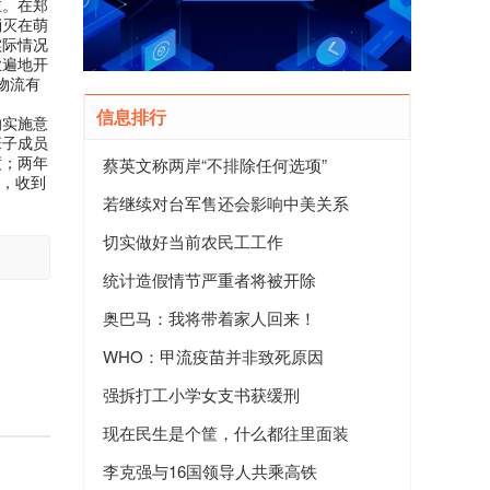
重。在郑
消灭在萌
实际情况
业遍地开
物流有
信息排行
的实施意
班子成员
蔡英文称两岸“不排除任何选项”
度；两年
题，收到
若继续对台军售还会影响中美关系
切实做好当前农民工工作
统计造假情节严重者将被开除
奥巴马：我将带着家人回来！
WHO：甲流疫苗并非致死原因
强拆打工小学女支书获缓刑
现在民生是个筐，什么都往里面装
李克强与16国领导人共乘高铁