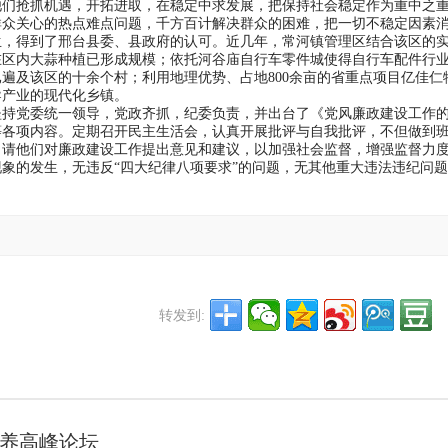
他们抢抓机遇，开拓进取，在稳定中求发展，把保持社会稳定作为重中之
群众关心的热点难点问题，千方百计解决群众的困难，把一切不稳定因素
生，得到了邢台县委、县政府的认可。近几年，常河镇管理区结合该区的
在区内大蒜种植已形成规模；依托河谷庙自行车零件城使得自行车配件行
遍及该区的十余个村；利用地理优势、占地800余亩的省重点项目亿佳仁
导产业的现代化乡镇。
坚持党委统一领导，党政齐抓，纪委负责，并出台了《党风廉政建设工作
等各项内容。定期召开民主生活会，认真开展批评与自我批评，不但做到
，请他们对廉政建设工作提出意见和建议，以加强社会监督，增强监督力
象的发生，无违反“四大纪律八项要求”的问题，无其他重大违法违纪问
转发到:
养高峰论坛