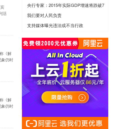
央行专家：2015年实际GDP增速将跌破7
泉宾
列活
我们要对人民负责
支持媒体曝光违法或不当行政
简称《解
现象仍时
简称《解
现象仍时