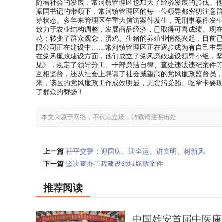
随着社会的发展，常河镇管理区也加大了经济发展的步伐。
振国书记的带领下，常河镇管理区的每一位领导都密切注意
芽状态。多年来管理区午重大信访案件发生，无刑事案件发
致力于农业结构调整，发展商品经济，已取得可喜成绩。现
花；转变了群众观念，蛋鸡、生猪的养殖业悄然兴起，目前已
限公司正在建设中……常河镇管理区正在逐步成为有自己主
在党风廉政建设方面，他们成立了党风廉政建设领导小组，
见》，规定了领导分工、干部廉洁自律、查处违法违纪案件
互相监督，还从社会上聘请了社会威望高的党风廉政监督员
来，该区的党风廉政工作成效明显，无贪污受贿、吃拿卡要现
了群众的赞扬！
本文来源于网络，不代表立场，转载请注明出处
上一篇
茌平交警：迎国庆、迎全运、讲文明、树新风
下一篇
坚决查办工程建设领域腐败案件
推荐阅读
中国雄安首届中医康