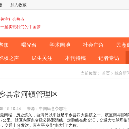
版
加入收藏
关注社会热点
一起实现我们的中国梦
聚焦
曝光台
学术园地
社会广角
民意
维权之声
民生关注
本刊特稿
记者专访
当前位置：
首页
>
综合新
乡县常河镇管理区
-09-15 10:44 来源：中国民意杂志社
县最南端，历史悠久，自清代以来就是平乡县四大集镇之一。该区南与邯
乡镇7公里。辖区内两条省级公路邢清线、定魏线在此交汇，交通大动脉邢临
，交通十分发达，素有平乡县“南大门”之称。