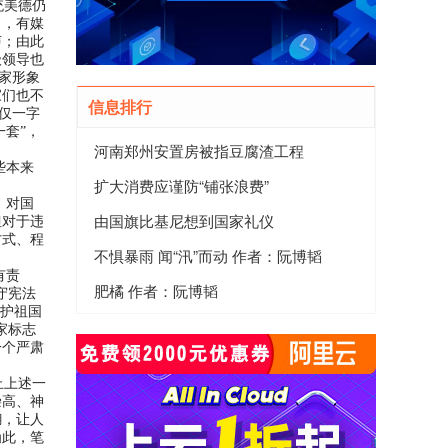
统美德仍
日，有媒
声；由此
级领导也
家形象
家们也不
信息排行
仅一字
套”，
河南郑州安置房被指豆腐渣工程
些本来
扩大消费应谨防“铺张浪费”
，对国
由国旗比基尼想到国家礼仪
但对于违
方式、程
不惧暴雨 闻“汛”而动 作者：阮博韬
有责
肥橘 作者：阮博韬
守宪法
维护祖国
家标志
一个严肃
止上述一
崇高、神
糊，让人
为此，笔