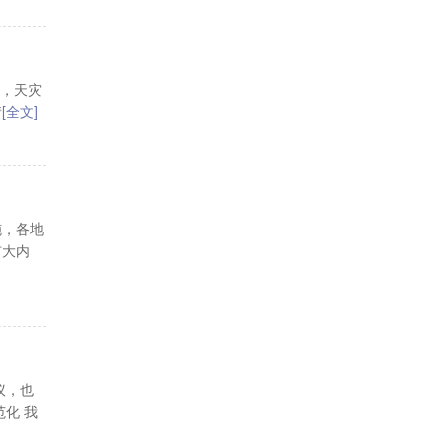
堤，天灾
情
[全文]
施，各地
扩大内
议，也
化 我