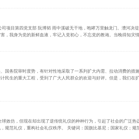
分公司项目第四党支部 阮博韬 雨中溪破无干地，咆哮万里触龙门。漕河决
灾害，我身为党的新鲜血液，牢记入党初心，不忘党的教诲。当晚得知灾
央、国务院审时度势，有针对性地采取了一系列扩大内需、拉动消费的措
国计民生的重大工程，受到了广大人民群众的欢迎与好评。但是，我们在
被全球效仿，但现在却出现了逆传统礼仪的种种行为，引起了社会的广泛热
，规范礼仪，重构社会礼仪秩序。 关键词：国旗比基尼；国家礼仪；规范