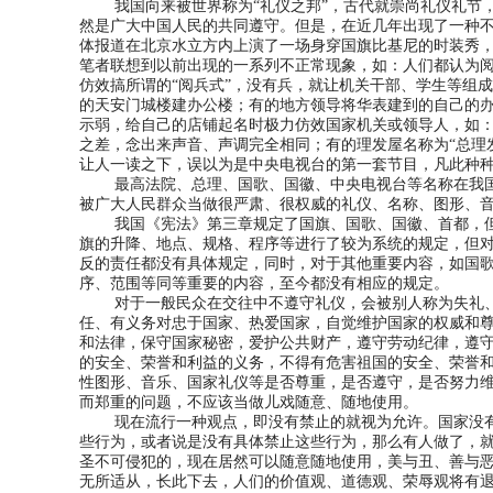
我国向来被世界称为“礼仪之邦”，古代就崇尚礼仪礼节，
然是广大中国人民的共同遵守。但是，在近几年出现了一种
体报道在北京水立方内上演了一场身穿国旗比基尼的时装秀
笔者联想到以前出现的一系列不正常现象，如：人们都认为
仿效搞所谓的“阅兵式”，没有兵，就让机关干部、学生等组
的天安门城楼建办公楼；有的地方领导将华表建到的自己的
示弱，给自己的店铺起名时极力仿效国家机关或领导人，如：
之差，念出来声音、声调完全相同；有的理发屋名称为“总理
让人一读之下，误以为是中央电视台的第一套节目，凡此种
最高法院、总理、国歌、国徽、中央电视台等名称在我国
被广大人民群众当做很严肃、很权威的礼仪、名称、图形、
我国《宪法》第三章规定了国旗、国歌、国徽、首都，但具
旗的升降、地点、规格、程序等进行了较为系统的规定，但对
反的责任都没有具体规定，同时，对于其他重要内容，如国
序、范围等同等重要的内容，至今都没有相应的规定。
对于一般民众在交往中不遵守礼仪，会被别人称为失礼、
任、有义务对忠于国家、热爱国家，自觉维护国家的权威和尊
和法律，保守国家秘密，爱护公共财产，遵守劳动纪律，遵守
的安全、荣誉和利益的义务，不得有危害祖国的安全、荣誉和
性图形、音乐、国家礼仪等是否尊重，是否遵守，是否努力
而郑重的问题，不应该当做儿戏随意、随地使用。
现在流行一种观点，即没有禁止的就视为允许。国家没有禁
些行为，或者说是没有具体禁止这些行为，那么有人做了，
圣不可侵犯的，现在居然可以随意随地使用，美与丑、善与
无所适从，长此下去，人们的价值观、道德观、荣辱观将有退