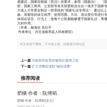
者建议，国家应根据《宪法》的要求，参照《国旗法》、《
部、国家工商局、公安部等有关部委联合出台一项关于国家
大或人大常委会制定一部系统的“国家礼仪专用法”。通过以
旗、首都等的设立程序、使用范围、方法、违法责任等进行
体现在语言、行为上，使每个公民都能够遵守国家礼仪，尊
大的作用。
（作者：杨海欣 吴纪平
作者单位：河北省曲周县人民检察院）
本文来源于网络，不代表立场，转载请注明出处
上一篇
河南郑州安置房被指豆腐渣工程
下一篇
扩大消费应谨防“铺张浪费”
推荐阅读
肥橘 作者：阮博韬
肥橘 作者：阮博韬
[全文]
2023-09-18 16:12