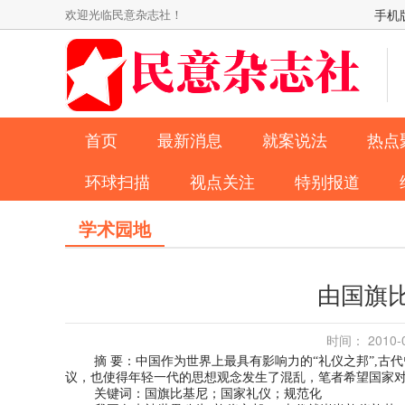
欢迎光临民意杂志社！
手机
首页
最新消息
就案说法
热点
环球扫描
视点关注
特别报道
学术园地
由国旗
时间： 2010
摘 要：中国作为世界上最具有影响力的“礼仪之邦”,古
议，也使得年轻一代的思想观念发生了混乱，笔者希望国家
关键词：国旗比基尼；国家礼仪；规范化