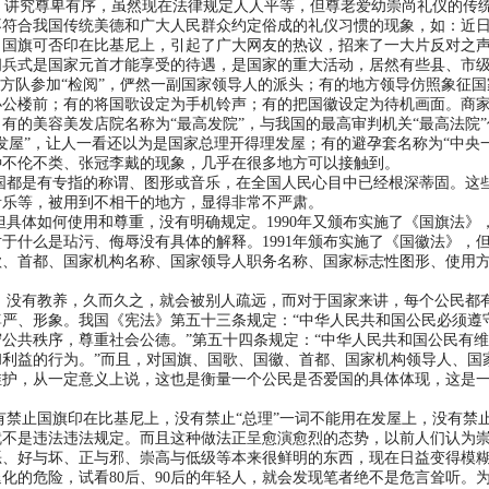
讲究尊卑有序，虽然现在法律规定人人平等，但尊老爱幼崇尚礼仪的传
不符合我国传统美德和广大人民群众约定俗成的礼仪习惯的现象，如：近
，国旗可否印在比基尼上，引起了广大网友的热议，招来了一大片反对之
阅兵式是国家元首才能享受的待遇，是国家的重大活动，居然有些县、市
成方队参加“检阅”，俨然一副国家领导人的派头；有的地方领导仿照象征国
办公楼前；有的将国歌设定为手机铃声；有的把国徽设定为待机画面。商
有的美容美发店院名称为“最高发院”，与我国的最高审判机关“最高法院”
发屋”，让人一看还以为是国家总理开得理发屋；有的避孕套名称为“中央一
种不伦不类、张冠李戴的现象，几乎在很多地方可以接触到。
都是有专指的称谓、图形或音乐，在全国人民心目中已经根深蒂固。这
音乐等，被用到不相干的地方，显得非常不严肃。
体如何使用和尊重，没有明确规定。1990年又颁布实施了《国旗法》
于什么是玷污、侮辱没有具体的解释。1991年颁布实施了《国徽法》，
歌、首都、国家机构名称、国家领导人职务名称、国家标志性图形、使用
没有教养，久而久之，就会被别人疏远，而对于国家来讲，每个公民都
严、形象。我国《宪法》第五十三条规定：“中华人民共和国公民必须遵
公共秩序，尊重社会公德。”第五十四条规定：“中华人民共和国公民有
利益的行为。”而且，对国旗、国歌、国徽、首都、国家机构领导人、国
维护，从一定意义上说，这也是衡量一个公民是否爱国的具体体现，这是
止国旗印在比基尼上，没有禁止“总理”一词不能用在发屋上，没有禁
就不是违法违法规定。而且这种做法正呈愈演愈烈的态势，以前人们认为
恶、好与坏、正与邪、崇高与低级等本来很鲜明的东西，现在日益变得模
化的危险，试看80后、90后的年轻人，就会发现笔者绝不是危言耸听。