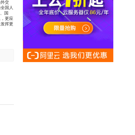
由外交
由全国人
徽、国
上，更应
设发挥更