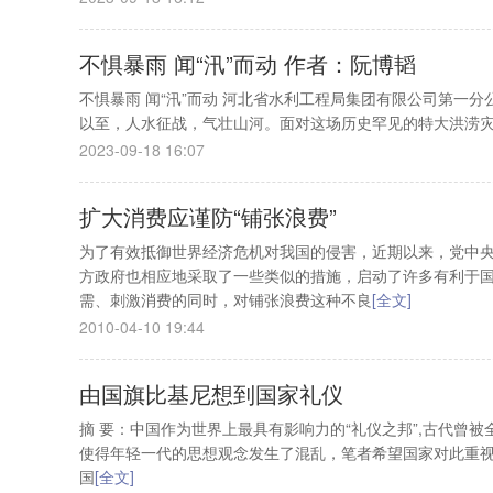
不惧暴雨 闻“汛”而动 作者：阮博韬
不惧暴雨 闻“汛”而动 河北省水利工程局集团有限公司第一
以至，人水征战，气壮山河。面对这场历史罕见的特大洪涝
2023-09-18 16:07
扩大消费应谨防“铺张浪费”
为了有效抵御世界经济危机对我国的侵害，近期以来，党中
方政府也相应地采取了一些类似的措施，启动了许多有利于
需、刺激消费的同时，对铺张浪费这种不良
[全文]
2010-04-10 19:44
由国旗比基尼想到国家礼仪
摘 要：中国作为世界上最具有影响力的“礼仪之邦”,古代曾
使得年轻一代的思想观念发生了混乱，笔者希望国家对此重视
国
[全文]