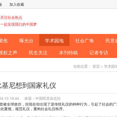
版
加入收藏
关注社会热点
一起实现我们的中国梦
聚焦
曝光台
学术园地
社会广角
民意
维权之声
民生关注
本刊特稿
记者专访
当前位置：
首页
>
学术园
比基尼想到国家礼仪
-04-10 19:44 来源：中国民意杂志社
代曾被全球效仿，但现在却出现了逆传统礼仪的种种行为，引起了社会的广
对此重视，规范礼仪，重构社会礼仪秩序。