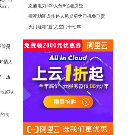
线后，
恩施电力400人分6亿遭质疑
撞死劫匪误伤路人见义勇为司机免刑责
灭门疑犯“遁”入空门十七年
不管是
知情人
来，压
各地监狱
里的食