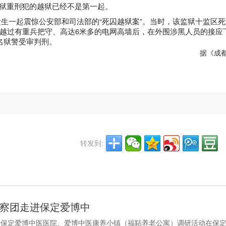
狱重刑犯的越狱已经不是第一起。
生一起震惊公安部和司法部的“死囚越狱案”。当时，该监狱十监区
越过有重兵把守、高达
6
米
多的电网高墙后，在外围涉黑人员的接应
名狱警受审判刑。
据
《
成
转发到:
察团走进保定爱博中
进保定爱博中医医院、爱博中医康养小镇（福夡养老公寓）调研活动在保