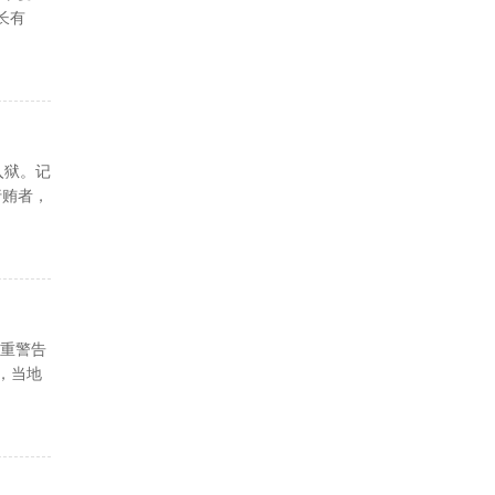
长有
入狱。记
行贿者，
严重警告
，当地