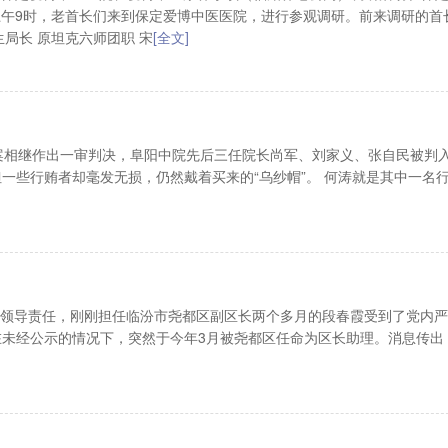
日上午9时，老首长们来到保定爱博中医医院，进行参观调研。前来调研的首
局长 原坦克六师团职 宋
[全文]
窝案相继作出一审判决，阜阳中院先后三任院长尚军、刘家义、张自民被判
一些行贿者却毫发无损，仍然戴着买来的“乌纱帽”。 何涛就是其中一名
负有领导责任，刚刚担任临汾市尧都区副区长两个多月的段春霞受到了党内
未经公示的情况下，突然于今年3月被尧都区任命为区长助理。消息传出