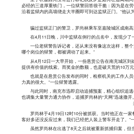
必经的三道厚重铁门，一位狱警回答很干脆：因为是在劳
沿着监狱内的高墙绕走大半圈即可到达监狱正门。”他认
骗过监狱正门的警卫，罗尚林乘车至嘉陵城区成南高
在
4
月
11
日晚
，川中监狱在例行的点名中，发现少了
一位老狱警告诉记者，还从来没有像这次这样，整个
哪个岗位的狱警，都被调动了起来。”
从
4
月
12
日
一大早开始，一份悬赏公告在南充城区到
提供有价值的线索。而奖金的数额，也是破天荒的
10
万元
也就是在悬赏公告发布的同时，检察机关的工作人员
力真的很大。”一位狱警透露。
与此同时，南充市迅即启动追捕预案，精心组织追逃
也调集大量警力通力协作，追捕罗尚林的“天网”迅速撒开
罗尚林于
4
月
19
日
12
时
10
分
被抓获。当时他正在一家
客好多还没反应过来，我们已经把人装上警车开走了。”
虽然罗尚林在出逃了
8
天之后就被重新抓捕归案，但