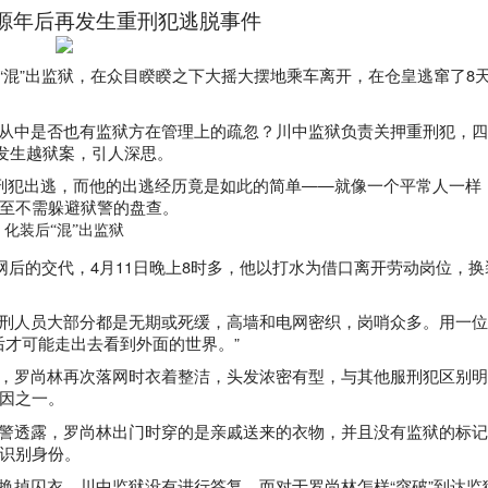
源
年后再发生重刑犯逃脱事件
“混”出监狱，在众目睽睽之下大摇大摆地乘车离开，在仓皇逃窜了
8
从中是否也有监狱方在管理上的疏忽？川中监狱负责关押重刑犯，
发生越狱案，引人深思。
刑犯出逃，而他的出逃经历竟是如此的简单——就像一个平常人一样
至不需躲避狱警的盘查。
化装后“混”出监狱
网后的交代，
4
月
11
日晚上
8
时
多，他以打水为借口离开劳动岗位，换
刑人员大部分都是无期或死缓，高墙和电网密织，岗哨众多。用一
后才可能走出去看到外面的世界。”
，罗尚林再次落网时衣着整洁，头发浓密有型，与其他服刑犯区别
因之一。
警透露，罗尚林出门时穿的是亲戚送来的衣物，并且没有监狱的标
识别身份。
换掉囚衣，川中监狱没有进行答复。而对于罗尚林怎样“突破”到达监