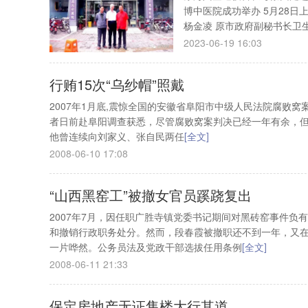
博中医院成功举办 5月28
杨金凌 原市政府副秘书长卫生
2023-06-19 16:03
行贿15次“乌纱帽”照戴
2007年1月底,震惊全国的安徽省阜阳市中级人民法院腐败
者日前赴阜阳调查获悉，尽管腐败窝案判决已经一年有余，但
他曾连续向刘家义、张自民两任
[全文]
2008-06-10 17:08
“山西黑窑工”被撤女官员蹊跷复出
2007年7月，因任职广胜寺镇党委书记期间对黑砖窑事件
和撤销行政职务处分。然而，段春霞被撤职还不到一年，又在
一片哗然。公务员法及党政干部选拔任用条例
[全文]
2008-06-11 21:33
保定房地产无证售楼大行其道