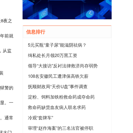
天
8
夜之
信息排行
四年前就
5元买瓶“童子尿”能滋阴祛病？
，从监
缉私处长月领20万黑工资
领导“大接访”反衬法律救济尚存弱势
装
108名安徽民工遭津保高铁欠薪
抚顺财政局“天价U盘”事件调查
位狱警的
淀粉、饲料加铁粉救命药成夺命药
明显。一
救命药缺货血友病人联名求药
记。通常
冷观“套牌车”
审理“赵作海案”的三名法官被停职
狱大门