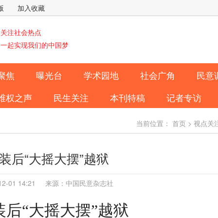
版
加入收藏
关注社会热点
一起实现我们的中国梦
聚焦
曝光台
学术园地
社会广角
民意
维权之声
民生关注
本刊特稿
记者专访
当前位置：
首页
>
视点关
装后“大摇大摆”越狱
-12-01 14:21 来源：中国民意杂志社
装后
“
大摇大摆
”
越狱