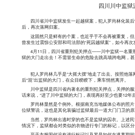
四川川中监狱
四川省川中监狱发生一起越狱案，犯人罗尚林化装后
后，再次落网归案。
这固然只是鲜有的个案，也近乎于不会再被重复，但
曾发生过震惊公安部和司法部的“死囚越狱案”，如今再次
4
月
11
日
，四川省重刑犯关押点——川中监狱一名重
狱的大门走出去！不需冒生命的危险去跳高墙跨电网，甚
犯人罗尚林几乎是“大摇大摆”地走了出去。按照他落
后“混”出监狱的大门，在众目睽睽下，乘车悄然离开。
川中监狱是四川省内著名的重刑犯关押点，关押的服
话来说，“进了川中监狱的大门，表现再好至少也要
12
年
罗尚林显然是个例外。根据南充当地媒体公布的照片
位狱警说，这也是其化装骗过监狱最后一道大门门卫的原
当然，罗尚林出逃时穿的也不是监狱的囚衣。上述民
情况下，监狱都会对类似的衣物进行专门的标记，以区分
至于衣服因何没有进行标记以及罗是如何在逃离期间