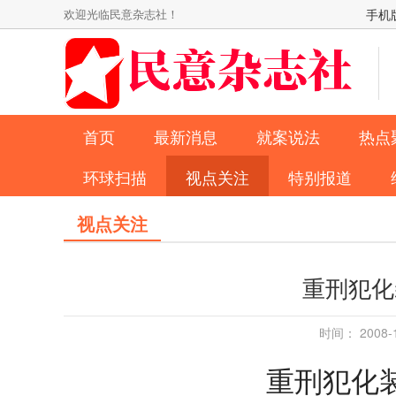
欢迎光临民意杂志社！
手机
首页
最新消息
就案说法
热点
环球扫描
视点关注
特别报道
视点关注
重刑犯化
时间： 2008
重刑犯化