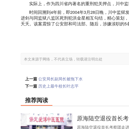
实际上，作为四川省内著名的重刑犯关押点，川中监
时间回溯到
4
年前，即
2004
年
3
月
28
日晚
，川中监狱发
进剑与同监狱八监区死刑犯洪金星相互勾结，精心策划，
夭夭。该案震惊了公安部和司法部。随后，涉嫌渎职的
5
本文来源于网络，不代表立场，转载请注明出处
上一篇
公安局长副局长被拖下水
下一篇
历史上最牛校长叶志平
推荐阅读
原海陆空退役首长考
原海陆空退役首长考察团走