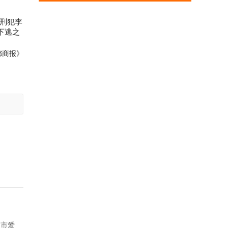
死刑犯李
下逃之
都商报
》
定市爱