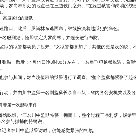
动，罗尚林所处的地点已在三道铁门之外。“在躲过狱警和岗哨的视
为。
高度紧张的监狱
速路口。此后，罗尚林东逃西窜，继续扮演着越狱犯的角色。
一名服刑犯，随即锁定为罗尚林，并连夜进行布防。
监狱的狱警都动员了起来。“女狱警都参加了，其他的更是没的说，
处张贴、散发：
4
月
11
日晚
8
时
30
分
左右，一名重刑犯越狱脱逃，希望
。
也参与其间，对当晚值班的狱警进行了调查。“整个监狱都紧张了起
行动，并由川中监狱一名副监狱长亲自带队，省内各公安机关以及
。
并非第一次越狱事件
餐馆吃饭。“三名川中监狱特警一拥而上，整个过程干净利落，饭馆
一名参与抓捕的特警说。
当记者在川中监狱采访时，仍能感觉紧张的气氛。