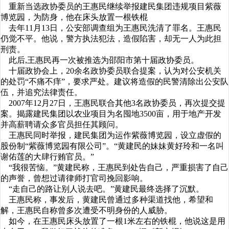
重新当选政协委员的王惠民继续举报建民集团违规项目紫薇
博览园，为防身，他在床头放置一根铁棍
去年11月13日，公安部调查组为王惠民洗清了罪名。王惠民
仍觉不平。他说，警方执法犯法，造假陷害，却无一人为此担
刑责。
此后,王惠民再一次被推选为邵阳市第十届政协委员。
十届政协会上，20余名政协委员联合提案，认为对公安机关
的处罚“不痛不痒”，要求严处。建议将造假的民警清除出公安队
伍，并追究法律责任。
2007年12月27日，王惠民联合其他3名政协委员，再次提交提
案。揭露建民集团以农业项目为名囤地3500亩，用于地产开发
并高薪聘请众多官员担任其顾问。
王惠民同时举报，建民集团为运作紫薇博览园，设立虚假的
股份制“紫薇博览园有限公司”。“黄建民的妹妹黄好玲和一名叫
谢佑莲的大肆行贿官员。”
“我很苦恼。”黄建民称，王惠民到处告自己，严重损害了自己
的声誉，曾想过请律师打官司挽回影响。
“走自己的路让别人说去吧。”黄建民最终选择了沉默。
王惠民称，事发后，黄建民曾通过多种渠道找他，希望和
解，王惠民自称曾多次遭受不明身份的人威胁。
如今，在王惠民床头放置了一根1米左右的铁棍，他说这是用