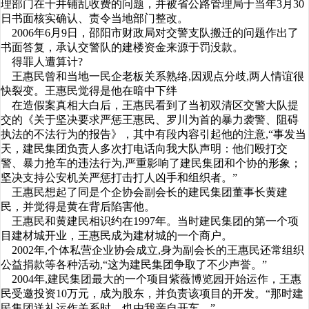
理部门在十井铺乱收费的问题，并被省公路管理局于当年3月30
日书面核实确认、责令当地部门整改。
2006年6月9日，邵阳市财政局对交警支队搬迁的问题作出了
书面答复，承认交警队的建楼资金来源于罚没款。
得罪人遭算计?
王惠民曾和当地一民企老板关系熟络,因观点分歧,两人情谊很
快裂变。王惠民觉得是他在暗中下绊
在造假案真相大白后，王惠民看到了当初双清区交警大队提
交的《关于坚决要求严惩王惠民、罗川为首的暴力袭警、阻碍
执法的不法行为的报告》，其中有段内容引起他的注意,“事发当
天，建民集团负责人多次打电话向我大队声明：他们殴打交
警、暴力抢车的违法行为,严重影响了建民集团和个协的形象；
坚决支持公安机关严惩打击打人凶手和组织者。”
王惠民想起了同是个企协会副会长的建民集团董事长黄建
民，并觉得是黄在背后陷害他。
王惠民和黄建民相识约在1997年。当时建民集团的第一个项
目建材城开业，王惠民成为建材城的一个商户。
2002年,个体私营企业协会成立,身为副会长的王惠民还常组织
公益捐款等各种活动,“这为建民集团争取了不少声誉。”
2004年,建民集团最大的一个项目紫薇博览园开始运作，王惠
民受邀投资10万元，成为股东，并负责该项目的开发。“那时建
民集团送礼运作关系时，也由我亲自开车。”