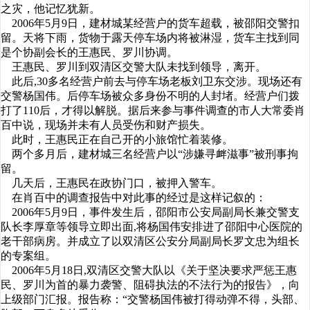
之灾，他记忆犹新。
2006年5月9日，建材城某经营户的货车超载，被邵阳交警扣
留。天将下雨，货物于露天停车场内将被淋湿，货车主找到同
是个协副会长的王惠民、罗川协调。
王惠民、罗川到双清区交警大队未找到领导，离开。
此后,30多名经营户前去与停车场老板刘卫东交涉。现场还有
交警杨国伟。后停车场被众多身份不明的人封堵。经营户们拨
打了110后，才得以解脱。据后来参与事件调查的市人大常委肖
百中说，现场并未有人员受伤和财产损失。
此时，王惠民正在自己开的小旅馆忙着装修。
两个多月后，建材城三名经营户以“涉嫌寻衅滋事”被刑事拘
留。
几天后，王惠民在政协门口，被押入警车。
在肖百中的调查报告中对此事的经过是这样记叙的：
2006年5月9日，事件发生后，邵阳市公安局副局长兼交警支
队长李厚章等领导立即出面,将杨国伟安排进了邵阳中心医院的
老干部病房。并成立了以双清区公安分局副局长罗文忠为组长
的专案组。
2006年5月18日,双清区交警大队以《关于坚决要求严惩王惠
民、罗川为首的暴力袭警、阻碍执法的不法行为的报告》，向
上级部门汇报。报告称：“交警杨国伟被打得动弹不得，头部、