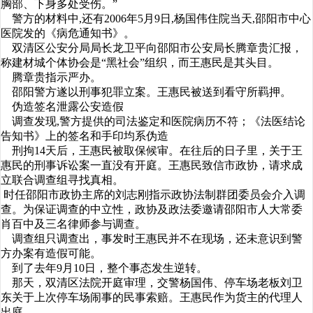
胸部、下身多处受伤。”
警方的材料中,还有2006年5月9日,杨国伟住院当天,邵阳市中心
医院发的《病危通知书》。
双清区公安分局局长龙卫平向邵阳市公安局长腾章贵汇报，
称建材城个体协会是“黑社会”组织，而王惠民是其头目。
腾章贵指示严办。
邵阳警方遂以刑事犯罪立案。王惠民被送到看守所羁押。
伪造签名泄露公安造假
调查发现,警方提供的司法鉴定和医院病历不符；《法医结论
告知书》上的签名和手印均系伪造
刑拘14天后，王惠民被取保候审。在往后的日子里，关于王
惠民的刑事诉讼案一直没有开庭。王惠民致信市政协，请求成
立联合调查组寻找真相。
时任邵阳市政协主席的刘志刚指示政协法制群团委员会介入调
查。为保证调查的中立性，政协及政法委邀请邵阳市人大常委
肖百中及三名律师参与调查。
调查组只调查出，事发时王惠民并不在现场，还未意识到警
方办案有造假可能。
到了去年9月10日，整个事态发生逆转。
那天，双清区法院开庭审理，交警杨国伟、停车场老板刘卫
东关于上次停车场闹事的民事索赔。王惠民作为货主的代理人
出庭。