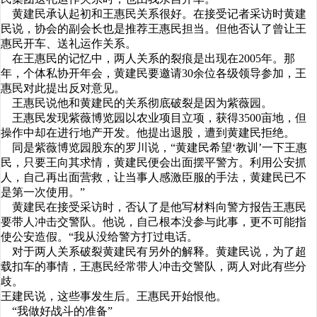
黄建民承认起初和王惠民关系很好。在接受记者采访时黄建
民说，协会的副会长也是推荐王惠民担当。但他否认了曾让王
惠民开车、送礼运作关系。
在王惠民的记忆中，两人关系的裂痕是出现在2005年。那
年，个体私协开年会，黄建民要邀请30余位各级领导参加，王
惠民对此提出反对意见。
王惠民说他和黄建民的关系彻底破裂是因为紫薇园。
王惠民发现紫薇博览园以农业项目立项，获得3500亩地，但
操作中却在进行地产开发。他提出退股，遭到黄建民拒绝。
同是紫薇博览园股东的罗川说，“黄建民希望‘教训’一下王惠
民，只要王向其求情，黄建民便会出面摆平警方。利用公安抓
人，自己再出面营救，让当事人感激臣服的手法，黄建民已不
是第一次使用。”
黄建民在接受采访时，否认了是他写材料向警方报告王惠民
要带人冲击交警队。他说，自己根本没参与此事，更不可能指
使公安造假。“我从没给警方打过电话。
对于两人关系破裂黄建民有另外的解释。黄建民说，为了超
载扣车的事情，王惠民经常带人冲击交警队，两人对此有些分
歧。
王建民说，这些事发生后。王惠民开始恨他。
“我做好战斗的准备”