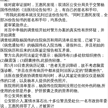
核对庭审证据时，王惠民发现：双清区公安分局关于交警杨
国伟伤情的《法医结论告知书》上，有自己的签名和手印。
“而我此前根本就没见到过这份告知书。”同时王惠民发现，全
部26份告知书的签名和手印，均系伪造。
庭审紧急停止。
肖百中率领的调查组开始对警方办案的真实性有所怀疑，并
开始调查
调查组调取杨国伟的住院病历和用药清单后发现，已被下达
《病危通知书》的杨国伟在入院当晚，请假外出。并且初始的
医院病历和后来的法医鉴定报告相互矛盾。
警方出具的司法鉴定书显示：杨国伟有(1)多处软组织挫伤；
(2)脑震荡；(3)阴囊挫伤,此损伤轻微。”
而5月10日查房病历记载：“患者无意识障碍，故不考虑脑震
荡诊断。”并且在所有病历中都未提到法医认定的“阴囊挫伤”。
法医在接受政协调查组询问时，承认其鉴定依据仅仅是杨国
伟的口述，以及杨本人提供的受伤照片。
医院用药清单显示，杨国伟住院期间没用过任何外伤药物,所
使用的全部是丹参、护肝胶囊之类的营养药物。
市公安局长被免
公安部介入,案情水落石出,十多位警员受处分;一名市政协常委
说，王惠民得罪了人，才被算计