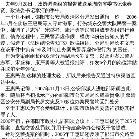
去年9月28日，政协调查组的报告被送至湖南省委书记张春
贤、政法委书记李江的手中。
一个月不到，邵阳市公安局双清区分局发出通报，称：“2006
年5月在侦破王惠民等人寻衅滋事、打伤城东交警大队民警一案
中，抽调了尹志军、宋盛祥、康严勇等民警组成专案组进行侦
查。侦办过程中，三民警弄虚作假、模仿14份被告知人的字
迹，假造了《法医结论告知书》欺骗组织。分局副局长罗文忠
在该事件中负有‘未及时制止办案民警弄虚作假行为’的责任。”
作为专案组组长的双清分局副局长罗文忠，以及办案民警尹
志军、宋盛祥、康严勇等人被通报批评，扣发6个月的岗位津贴
并取消全年评优。
王惠民说,这样的处理太轻，所以后来报告又通过特殊渠道直
达中央。
王惠民记得，2007年11月13日,公安部派人进驻邵阳调查此
事。随后将当初批示严办的邵阳市公安局局长腾章贵免职,双清
区公安分局副局长罗文忠及10多位办案民警均受到处分。
至于王惠民为何会受到算计，邵阳市政协常委曾祥祺称其得
罪了人。
2006年初，在邵阳市政协九届四次会议上，王惠民提交了205号
提案，直指交警乱罚款,并用于修建豪华办公楼及干警提成。
针对交警提案的同时，2006年王惠民还反映了邵阳市公路管