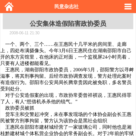
民意杂志社
公安集体造假陷害政协委员
2008-06-11 21:30
一个、两个、三个……在王惠民十几平米的房间里、走廊
上，四处布满摄像头。今年3月6日王惠民住在湖南邵阳市自己
开的东方宾馆里，在他床的正对面，一个监视屏24小时亮着，
只要有人进楼都能看见。
王惠民，湖南邵阳市政协委员，2006年5月，邵阳警方以寻衅
滋事，将其刑事拘留。后经市政协调查发现，警方处理此案时
有造假行为。邵阳市公安局局长腾章贵因此被免职，多名警员
受到处分。
对于公安造假案的出现，市政协常委曾祥祺说，王惠民得罪
了人，有人“想借机杀杀他的锐气。”
政协委员被抓
货车主和交警起冲突，未在事发现场的个体协会副会长王惠
民被警方刑事拘留，警方认为该协会是黑社会组织
王惠民在邵阳市建材城经营了一家玻璃公司，同时他也是湘
桂黔建材城个体私营企业协会的常务副会长。对于2年前的牢狱